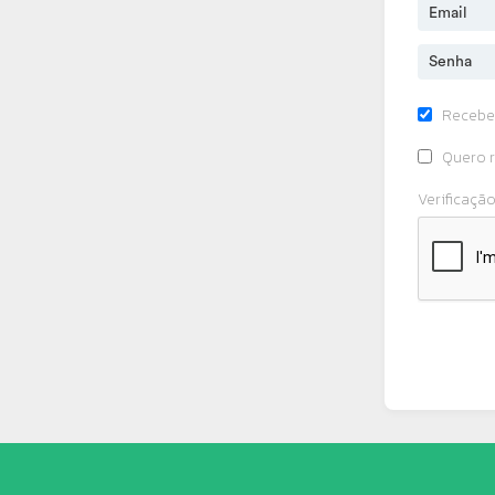
Recebe
Quero r
Verificaçã