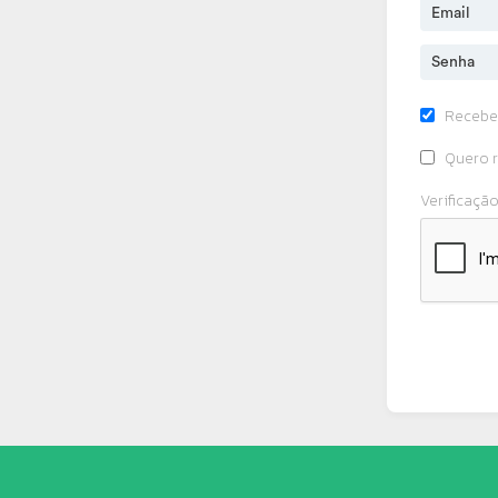
Recebe
Quero r
Verificaçã