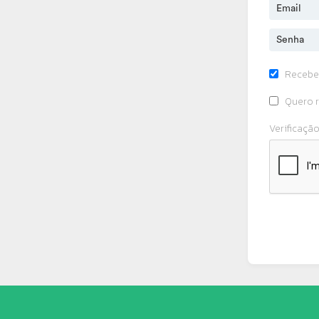
Recebe
Quero r
Verificaçã