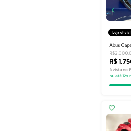
Loja oficial
Abus Cap
Gamechan
R$
2.000,
R$ 1.7
à vista no
P
ou até 12x 