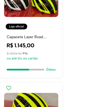
Loja oficial
Capacete Lazer Road
Century C/ Led 55-59CM
R$ 1.145,00
à vista no
Pix
ou até 12x no cartão
Ótimo