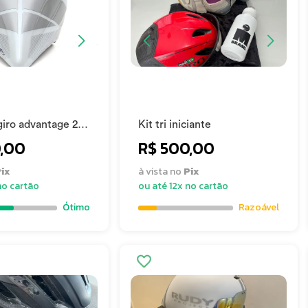
giro advantage 2
Kit tri iniciante
triathlon
,00
R$ 500,00
ix
à vista no
Pix
no cartão
ou até 12x no cartão
Ótimo
Razoável