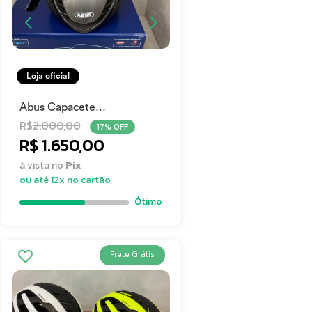
Loja oficial
Abus Capacete
Gamechanger
R$
2.000,00
17% OFF
R$ 1.650,00
à vista no
Pix
ou até 12x no cartão
Ótimo
Frete Grátis