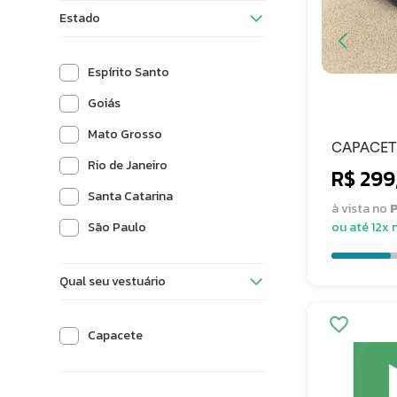
Estado
Espírito Santo
Goiás
Mato Grosso
CAPACET
TAM M K
Rio de Janeiro
R$ 299
FOSCO 
Santa Catarina
à vista no
P
São Paulo
ou até 12x 
Qual seu vestuário
Capacete