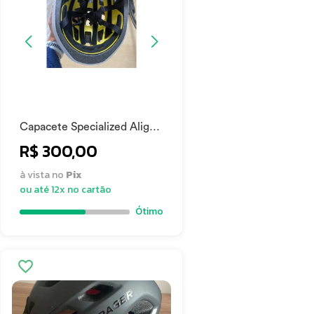
Capacete Specialized Align
II
R$ 300,00
à vista no
Pix
ou até 12x no cartão
Ótimo