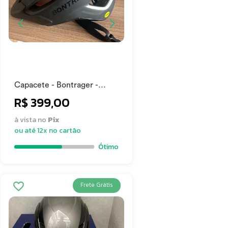
Capacete - Bontrager -
Novíssimo (01 pedal apenas)
R$ 399,00
à vista no
Pix
ou até 12x no cartão
Ótimo
Frete Grátis