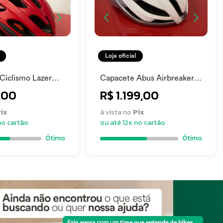
Loja oficial
Ciclismo Lazer
Capacete Abus Airbreaker -
Vermelho - 51-
Tamanho 51-55 - Abit-03
,00
R$ 1.199,00
ix
à vista no
Pix
no cartão
ou até 12x no cartão
Ótimo
Ótimo