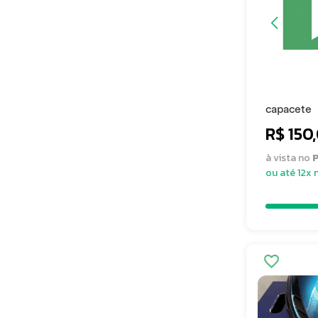
capacete
R$ 150
à vista no
P
ou até 12x 