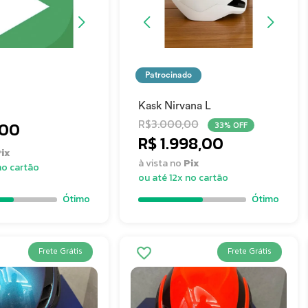
Patrocinado
Kask Nirvana L
R$
3.000,00
,00
33% OFF
R$ 1.998,00
ix
à vista no
Pix
no cartão
ou até 12x no cartão
Ótimo
Ótimo
Frete Grátis
Frete Grátis