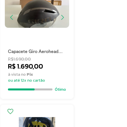
Capacete Giro Aerohead
MIPS Preto
R$
1.690,00
R$ 1.690,00
à vista no
Pix
ou até 12x no cartão
Ótimo