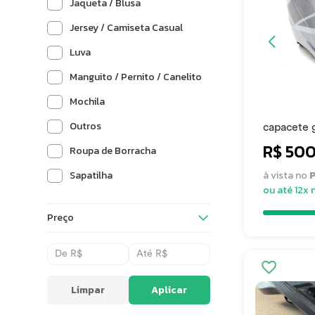
Jaqueta / Blusa
Jersey / Camiseta Casual
Luva
Manguito / Pernito / Canelito
Mochila
Outros
capacete 
aero para 
R$ 500
Roupa de Borracha
Sapatilha
à vista no
P
ou até 12x 
Preço
Limpar
Aplicar