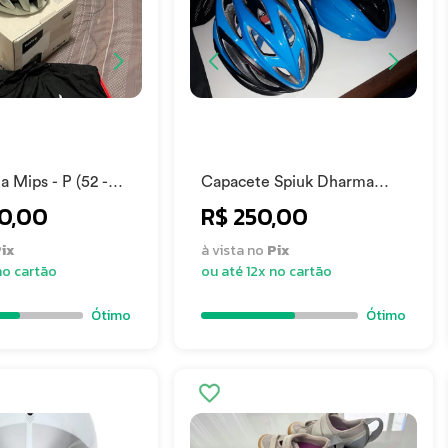
 Mips - P (52 -
Capacete Spiuk Dharma
Tamanho M (54-60 cm)
50,00
R$ 250,00
ix
à vista no
Pix
no cartão
ou até 12x no cartão
Ótimo
Ótimo