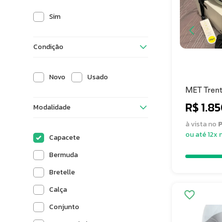
Sim
Condição
Novo
Usado
MET Trenta
56cm)
R$ 1.8
Modalidade
à vista no
P
ou até 12x 
Capacete
Bermuda
Bretelle
Calça
Conjunto