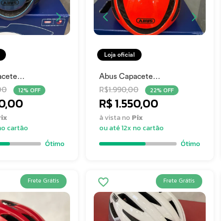
Loja oficial
acete
Abus Capacete
ger
Gamechanger LARANJADO
00
R$
1.990,00
12% OFF
22% OFF
50,00
R$ 1.550,00
ix
à vista no
Pix
no cartão
ou até 12x no cartão
Ótimo
Ótimo
Frete Grátis
Frete Grátis