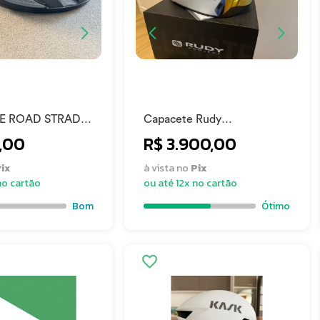
E ROAD STRADA
Capacete Rudy
INETICORE PTO
WINGDREAM
,00
R$ 3.900,00
TAMANHO M
ix
à vista no
Pix
no cartão
ou até 12x no cartão
Bom
Ótimo