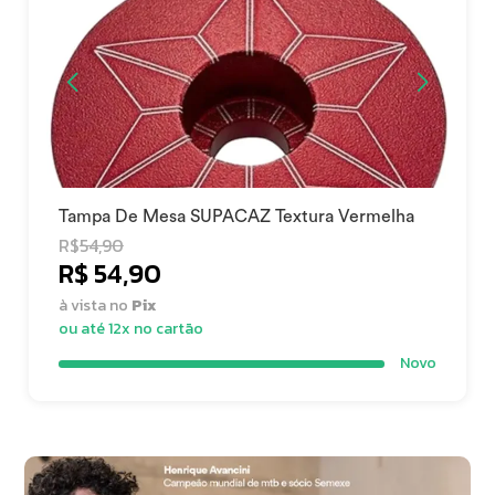
Tampa De Mesa SUPACAZ Textura Vermelha
R$
54,90
R$ 54,90
à vista no
Pix
ou até 12x no cartão
Novo