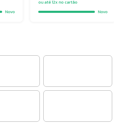
ou até 12x no cartão
o
Novo
Novo
es
Vestuário