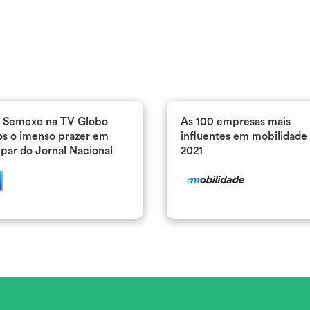
Seguro
Lojas Oficia
Decathlon lança serviço de
Olha a Sem
compra e venda de itens
tivemos o 
esportivos usados
participar 