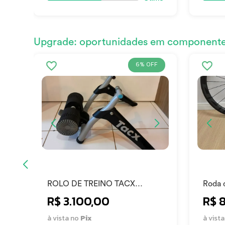
Upgrade: oportunidades em componentes
6% OFF
ROLO DE TREINO TACX
Roda d
BUSHIDO SMART
Carbo
R$ 3.100,00
R$ 
à vista no
Pix
à vist