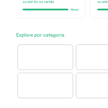
ou até 12x no cartão
ou até
Novo
Explore por categoria
Bikes
Camping e Avent