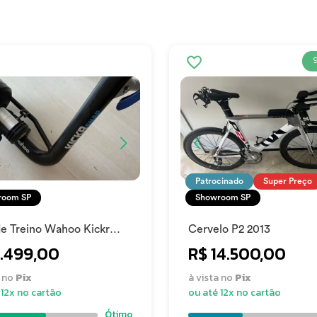
Patrocinado
Super Preço
room SP
Showroom SP
de Treino Wahoo Kickr
Cervelo P2 2013
3.499,00
R$ 14.500,00
a no
Pix
à vista no
Pix
 12x no cartão
ou até 12x no cartão
Ótimo