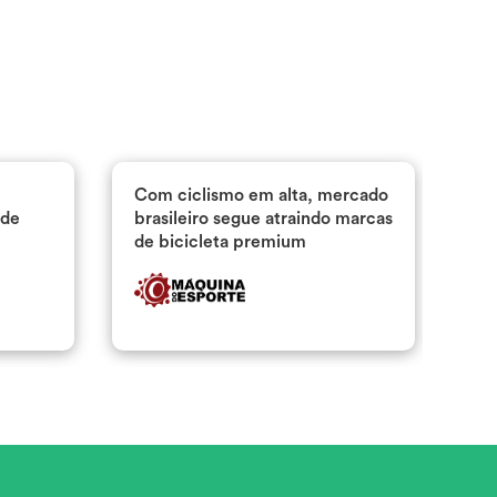
is
Ofertas
exe na TV Globo
As 100 empresas mais
imenso prazer em
influentes em mobilidade de
do Jornal Nacional
2021