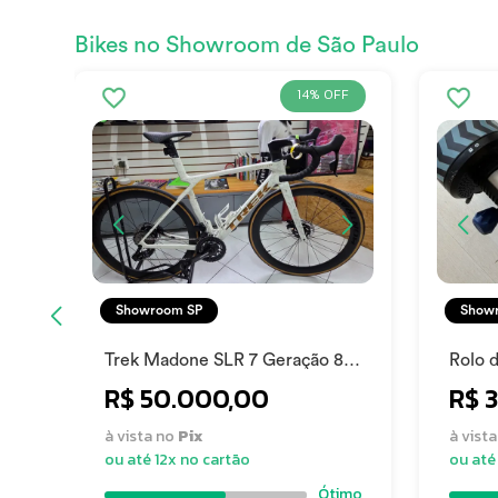
Bikes no Showroom de São Paulo
14% OFF
Showroom SP
Show
Trek Madone SLR 7 Geração 8
Rolo 
Modelo 2025 2025
Snap
R$ 50.000,00
R$ 
à vista no
Pix
à vist
ou até 12x no cartão
ou até
Ótimo