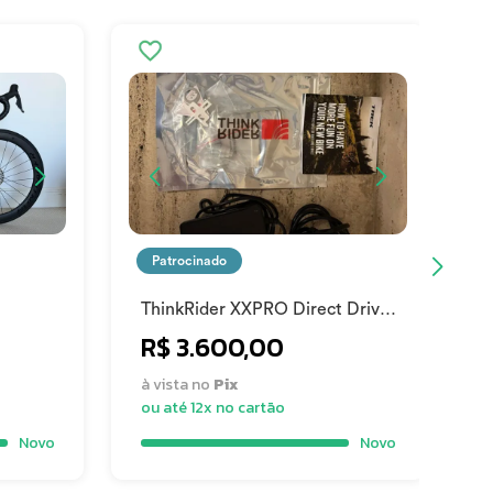
Patrocinado
ThinkRider XXPRO Direct Drive
C
Smart Bike Trainer Max 2500W
2
R$ 3.600,00
à vista no
Pix
à
ou até 12x no cartão
o
Novo
Novo