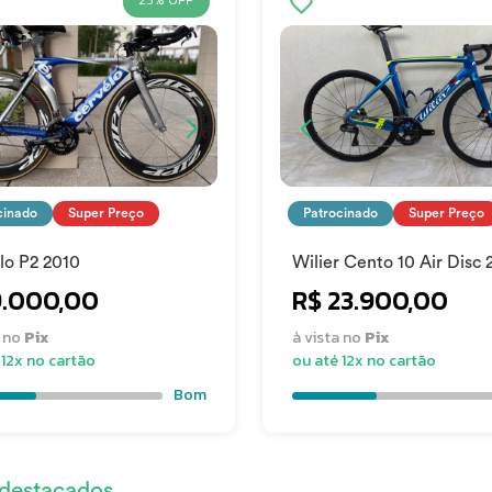
25% OFF
cinado
Super Preço
Patrocinado
Super Preço
lo P2 2010
Wilier Cento 10 Air Disc 
Ultegra Di2 12V
9.000,00
R$ 23.900,00
a no
Pix
à vista no
Pix
 12x no cartão
ou até 12x no cartão
Bom
 destacados