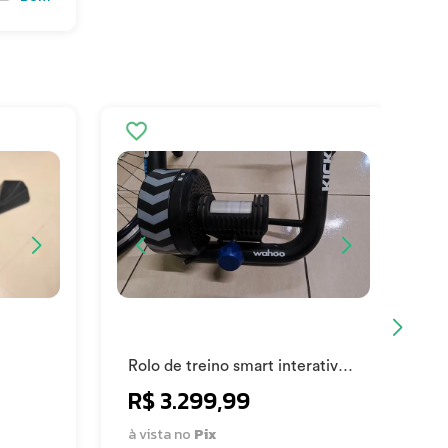
Rolo de treino smart interativo
R
wahoo snap
W
R$ 3.299,99
à vista no
Pix
à