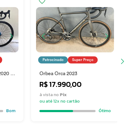
Patrocinado
Super Preço
2020 -
Orbea Orca 2023
B
R$ 17.990,00
à vista no
Pix
à
ou até 12x no cartão
o
Bom
Ótimo