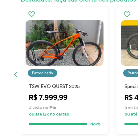
Patrocinado
Patro
TSW EVO QUEST 2025
Specia
Low E
R$ 7.999,99
R$ 
à vista no
Pix
à vist
ou até 12x no cartão
ou até
Novo