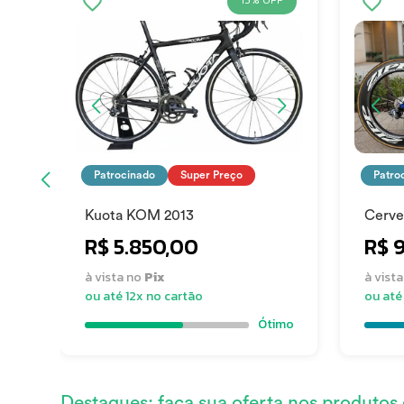
15% OFF
Patrocinado
Super Preço
Patro
Kuota KOM 2013
Cerve
R$ 5.850,00
R$ 
à vista no
Pix
à vist
ou até 12x no cartão
ou até
Ótimo
Destaques: faça sua oferta nos produtos