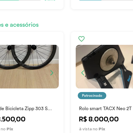
 e acessórios
Patrocinado
e Bicicleta Zipp 303 S
Rolo smart TACX Neo 2T
n Padrao xdr
8.500,00
R$ 8.000,00
a no
Pix
à vista no
Pix