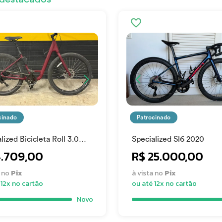
cinado
Patrocinado
lized Bicicleta Roll 3.0
Specialized Sl6 2020
ntry 2024
4.709,00
R$ 25.000,00
a no
Pix
à vista no
Pix
 12x no cartão
ou até 12x no cartão
Novo