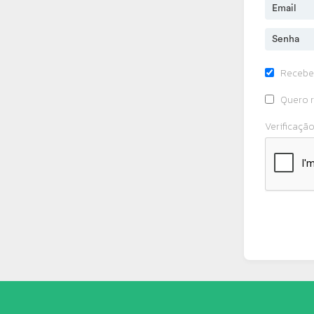
Recebe
Quero r
Verificaçã