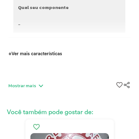
Qual seu componente
-
+
Ver mais características
SOMENTE VENDA Não Insistir
Mostrar mais
Vendo Frameset Trek modone SLR e geração 8 usado
Quadro tamanho 54/M
Você também pode gostar de:
Garfo
Guidão 400x90mm