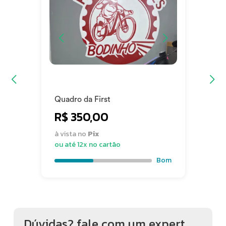
Canote
Quadro da First
R$ 350,00
à vista no
Pix
ou até 12x no cartão
Bom
Dúvidas? fale com um expert