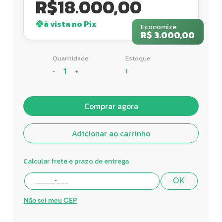
R$
18.000,00
à vista no Pix
Economize
R$ 3.000,00
Quantidade
Estoque
1
-
+
Comprar agora
Adicionar ao carrinho
Calcular frete e prazo de entrega
OK
Não sei meu CEP