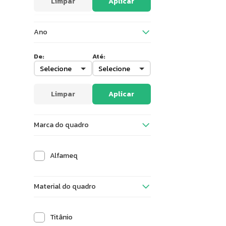
Limpar
Aplicar
Ano
De:
Até:
Limpar
Aplicar
Marca do quadro
Alfameq
Material do quadro
Titânio