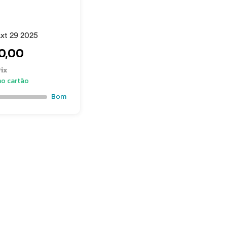
xt 29 2025
50,00
ix
no cartão
Bom