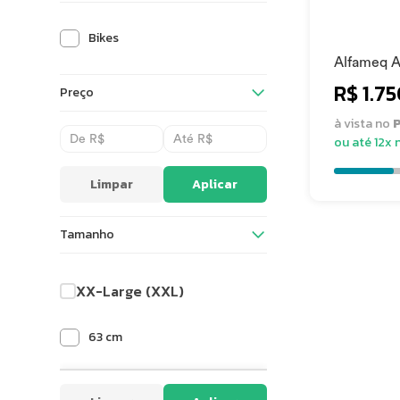
Bikes
Alfameq A
R$ 1.7
Preço
à vista no
P
ou até 12x 
Limpar
Aplicar
Tamanho
XX-Large (XXL)
63 cm