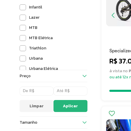
Infantil
Lazer
MTB
MTB Elétrica
Triathlon
Specializ
S3 2021
Urbana
R$ 37.
Urbana Elétrica
à vista no
P
Preço
ou até 12x 
Vintage
Limpar
Aplicar
Tamanho