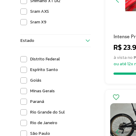
Shimano XT Di2
Sram AXS
Sram X9
Intense P
Estado
R$ 23.
à vista no
P
Distrito Federal
ou até 12x 
Espírito Santo
Goiás
Minas Gerais
Paraná
Rio Grande do Sul
Rio de Janeiro
São Paulo