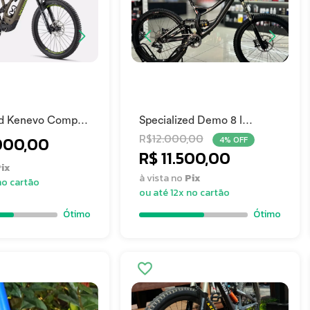
ed Kenevo Comp
Specialized Demo 8 l
Carbon 2014
R$
12.000,00
000,00
4% OFF
R$ 11.500,00
ix
à vista no
Pix
no cartão
ou até 12x no cartão
Ótimo
Ótimo