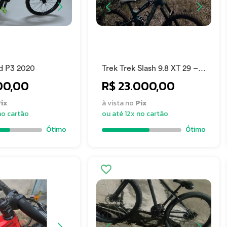
ed P3 2020
Trek Trek Slash 9.8 XT 29 –
Carbono | Enduro | M/G
00,00
R$ 23.000,00
2023
ix
à vista no
Pix
no cartão
ou até 12x no cartão
Ótimo
Ótimo