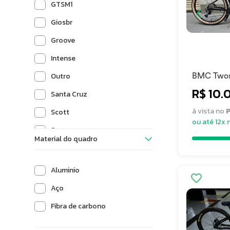
GTSM1
Giosbr
Groove
Intense
Outro
BMC Twos
2023
R$ 10.
Santa Cruz
à vista no
P
Scott
ou até 12x 
Sense
Material do quadro
Specialized
Sundown
Aluminio
TSW
Aço
Trek
Fibra de carbono
Viking