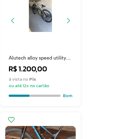
Alutech alloy speed utility
nexus Sense one 2024
R$ 1.200,00
à vista no
Pix
ou até 12x no cartão
Bom