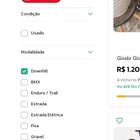
Condição
Usado
Modalidade
Giosbr Gi
R$ 1.2
Downhill
à vista no
P
BMX
ou até 12x 
Enduro / Trail
Estrada
Estrada Elétrica
Fixa
Gravel