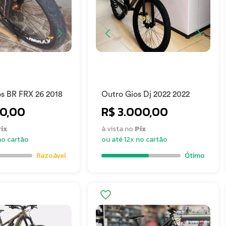
os BR FRX 26 2018
Outro Gios Dj 2022 2022
00,00
R$ 3.000,00
ix
à vista no
Pix
no cartão
ou até 12x no cartão
Razoável
Ótimo