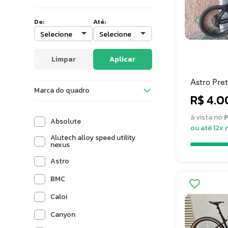
De:
Até:
X-Large (XL)
21"
Limpar
Aplicar
Outros
Astro Pre
Marca do quadro
R$ 4.0
51 cm
60 cm
S1
à vista no
P
Absolute
ou até 12x 
Único
Alutech alloy speed utility
nexus
Astro
BMC
Caloi
Canyon