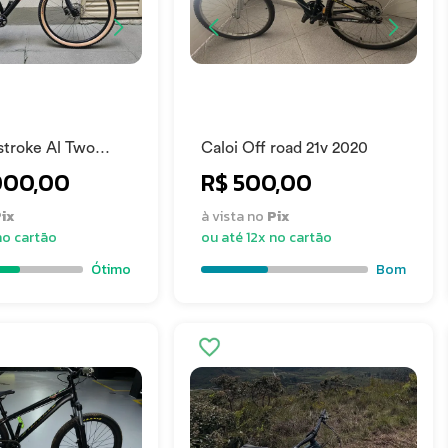
troke Al Two
Caloi Off road 21v 2020
000,00
R$ 500,00
ix
à vista no
Pix
no cartão
ou até 12x no cartão
Ótimo
Bom