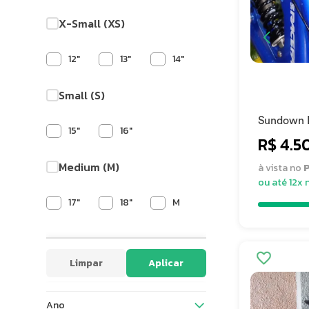
X-Small (XS)
12"
13"
14"
Small (S)
Sundown 
15"
16"
R$ 4.5
Medium (M)
à vista no
P
ou até 12x 
17"
18"
M
M / L
S3
Limpar
Aplicar
Large (L)
Ano
19"
19,5"
L