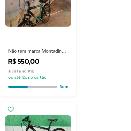
Não tem marca Montadinha
2025
R$ 550,00
à vista no
Pix
ou até 12x no cartão
Bom