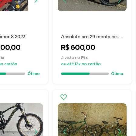
rimer S 2023
Absolute aro 29 monta bike
2023
900,00
R$ 600,00
ix
à vista no
Pix
no cartão
ou até 12x no cartão
Ótimo
Ótimo