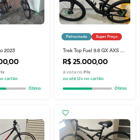
Patrocinado
Super Preço
to 2023
Trek Top Fuel 9.8 GX AXS 4ª
Geração 2025
00,00
R$ 25.000,00
ix
à vista no
Pix
no cartão
ou até 12x no cartão
Ótimo
Ótimo