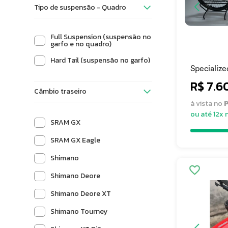
Tipo de suspensão - Quadro
Vitus
Full Suspension (suspensão no
garfo e no quadro)
Hard Tail (suspensão no garfo)
Specializ
R$ 7.6
Câmbio traseiro
à vista no
P
ou até 12x 
SRAM GX
SRAM GX Eagle
Shimano
Shimano Deore
Shimano Deore XT
Shimano Tourney