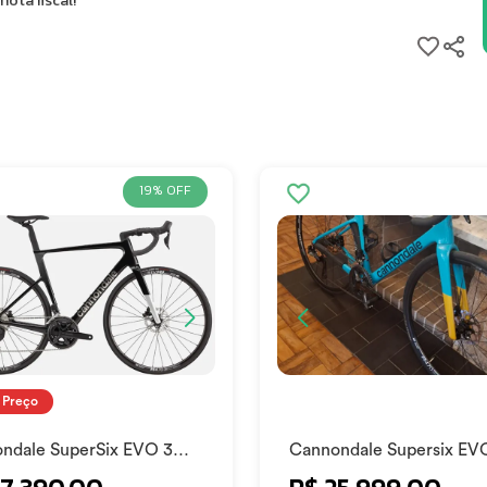
ota fiscal!
 Kg
19% OFF
plate, 12x142 Syntace thru-axle, BSA 68mm threaded BB, flat mount
ce thru-axle, flat mount disc, internal routing, 1-1/8’ to 1-1/4’
-61cm)
o
Paulo
 Preço
ndale SuperSix EVO 3
Cannondale Supersix EV
- Shimano 105 Di2
Carbon 3 105 Di2 2025