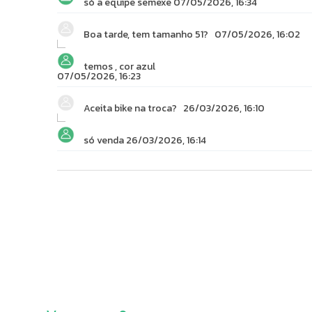
Cannondale C1 Aero 40 Carbon, 0mm offset (44-48cm), 
só a equipe semexe
07/05/2026, 16:34
Extra
Extra 1
Shimano EC300 charging connector
Boa tarde, tem tamanho 51?
07/05/2026, 16:02
temos , cor azul
07/05/2026, 16:23
Aceita bike na troca?
26/03/2026, 16:10
só venda
26/03/2026, 16:14