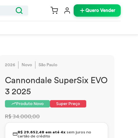
Quero Vender
2026
Novo
São Paulo
Cannondale SuperSix EVO
3 2025
Produto Novo
Super Preço
R$ 34.000,00
R$ 29.652,48 em até 4x
sem juros no
cartão de crédito