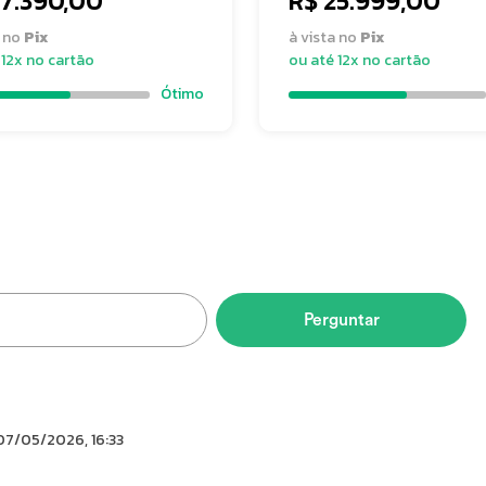
27.390,00
R$ 25.999,00
a no
Pix
à vista no
Pix
 12x no cartão
ou até 12x no cartão
rs
Ótimo
RXC-400, 12x142mm centerlock
Perguntar
07/05/2026, 16:33