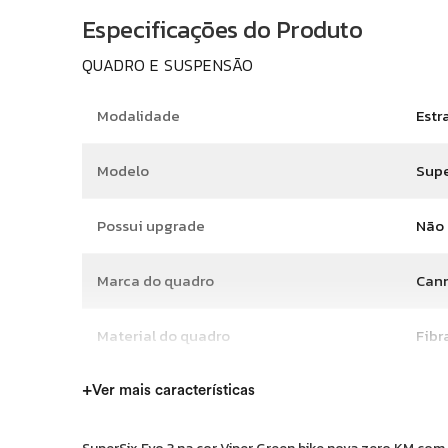
Especificações do Produto
QUADRO E SUSPENSÃO
Modalidade
Estr
Modelo
Supe
Possui upgrade
Não
Marca do quadro
Can
Material do quadro
Fibr
Tamanho do quadro
54 c
+
Ver mais características
Ano
202