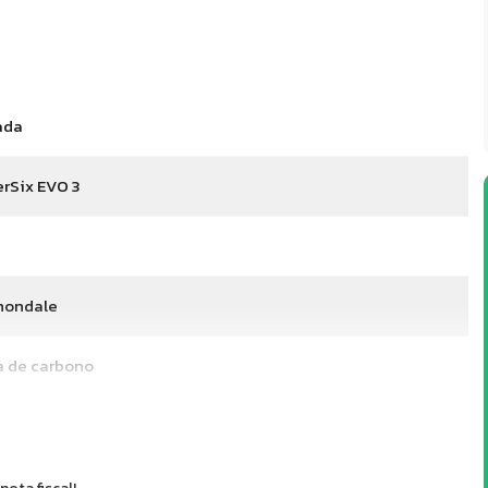
ada
rSix EVO 3
nondale
a de carbono
m
5