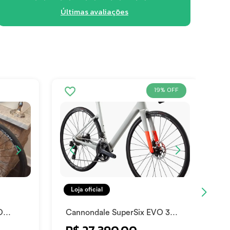
Últimas avaliações
19% OFF
Loja oficial
O
Cannondale SuperSix EVO 3
2025