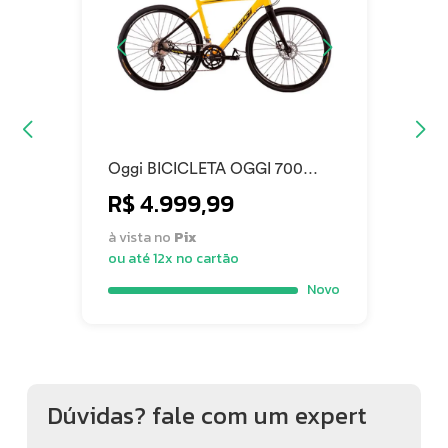
Oggi BICICLETA OGGI 700
VELLOCE (LSS) CLARIS 16V
R$ 4.999,99
AMAR/PTO/CINZA M 2024
2024
à vista no
Pix
ou até 12x no cartão
Novo
Dúvidas? fale com um expert