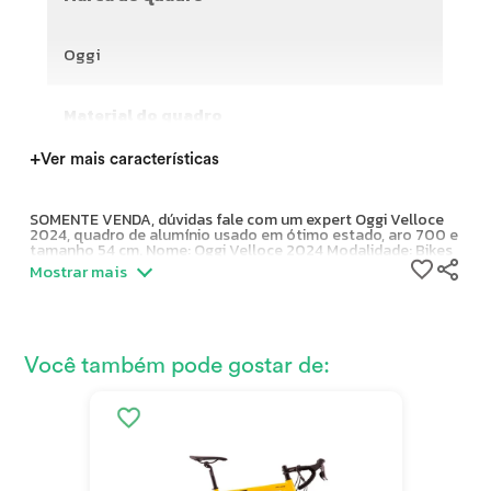
Oggi
Material do quadro
+
Ver mais características
SOMENTE VENDA, dúvidas fale com um expert Oggi Velloce
2024, quadro de alumínio usado em ótimo estado, aro 700 e
tamanho 54 cm. Nome: Oggi Velloce 2024 Modalidade: Bikes
Marca do Quadro: Oggi Ano: 2024 Tamanho do quadro: 54 cm
Mostrar mais
Condição: Usado Estado de Conservação: Ótimo
Você também pode gostar de: