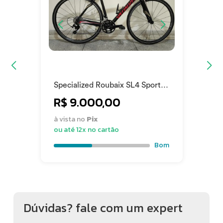
Condição: Usado
Estado de Conservação: Bom
Specialized Roubaix SL4 Sport
2016
R$ 9.000,00
à vista no
Pix
ou até 12x no cartão
Bom
Dúvidas? fale com um expert