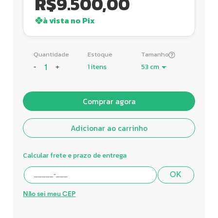
R$
9.500,00
à vista no Pix
Quantidade
Estoque
Tamanho
1 itens
-
+
Comprar agora
Adicionar ao carrinho
Calcular frete e prazo de entrega
OK
Não sei meu CEP