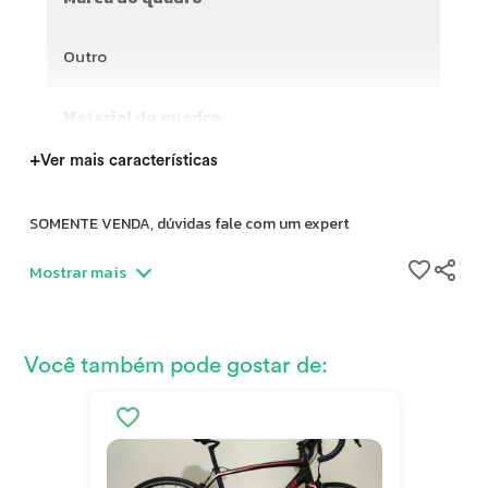
Outro
Material do quadro
+
Ver mais características
SOMENTE VENDA, dúvidas fale com um expert
Mostrar mais
Nome: Parkpre R 56.5 2017
Modalidade: Bikes
Você também pode gostar de:
Marca do Quadro: Outro
Ano: 2017
Tamanho do quadro: 53 cm