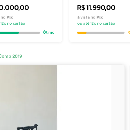
10.000,00
R$ 11.990,00
a no
Pix
à vista no
Pix
 12x no cartão
ou até 12x no cartão
Ótimo
R
t Comp 2019