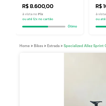
R$ 8.600,00
R$ 
à vista no
Pix
à vist
ou até 12x no cartão
ou até
Ótimo
>
>
>
Home
Bikes
Estrada
Specialized Allez Sprin