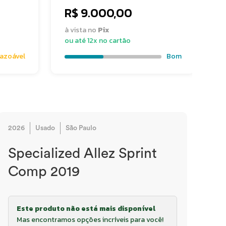
R$ 9.000,00
à vista no
Pix
à
ou até 12x no cartão
o
azoável
Bom
2026
Usado
São Paulo
Specialized Allez Sprint
Comp 2019
Este produto não está mais disponível
Mas encontramos opções incríveis para você!