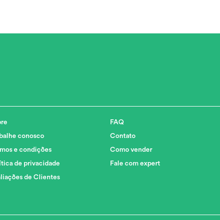
o de Aro
R9100
 ace
re
FAQ
is carbono
balhe conosco
Contato
mos e condições
Como vender
ítica de privacidade
Fale com expert
liações de Clientes
bono