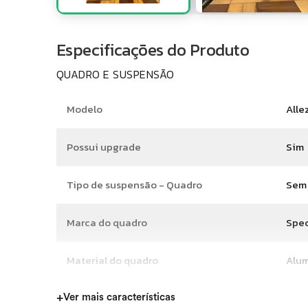
Especificações do Produto
QUADRO E SUSPENSÃO
Modelo
Alle
Possui upgrade
Sim
Tipo de suspensão - Quadro
Sem
Marca do quadro
Spec
Material do quadro
Alum
Tamanho do quadro
52 c
+
Ver mais características