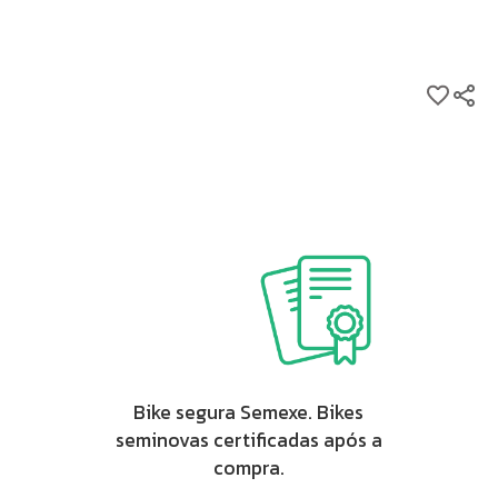
 Kg
ano Dura Ace
gra
9
Bike segura Semexe. Bikes
uas coroas)
seminovas certificadas após a
compra.