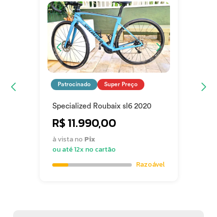
- Não acompanha pedais e suporte de caramanhola.
Patrocinado
Super Preço
Specialized Roubaix sl6 2020
R$ 11.990,00
à vista no
Pix
ou até 12x no cartão
Razoável