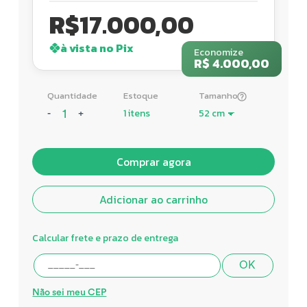
R$
17.000,00
à vista no Pix
Economize
R$ 4.000,00
Quantidade
Estoque
Tamanho
1 itens
-
+
Comprar agora
Adicionar ao carrinho
Calcular frete e prazo de entrega
OK
Não sei meu CEP