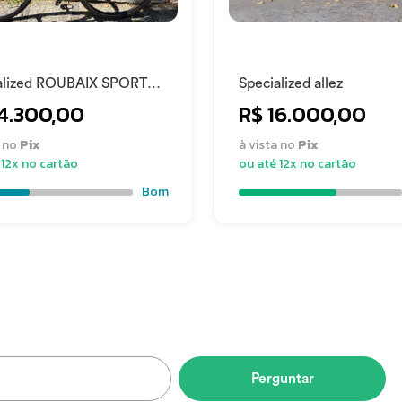
alized ROUBAIX SPORT
Specialized allez
024
14.300,00
R$ 16.000,00
bono
a no
Pix
à vista no
Pix
 12x no cartão
ou até 12x no cartão
Bom
do
de Janeiro
Perguntar