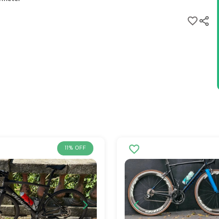
ano Ultegra
uas coroas)
o mecânico
o de Aro
11% OFF
bono
e 50mm