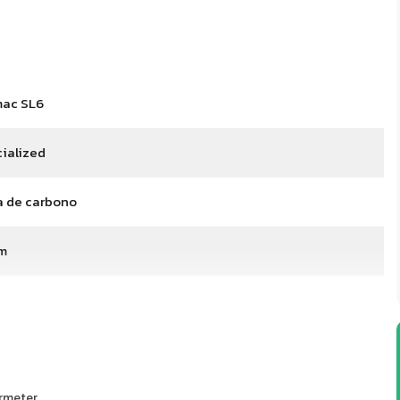
mac SL6
ialized
a de carbono
m
ermeter