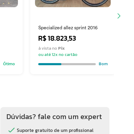
Specialized allez sprint 2016
S
D
R$ 18.823,53
à vista no
Pix
à
ou até 12x no cartão
o
Ótimo
Bom
Dúvidas? fale com um expert
Suporte gratuito de um profissional