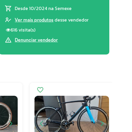
Desde 10/2024
na Semexe
desse vendedor
Ver mais produtos
616 visita(s)
Denunciar vendedor