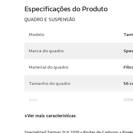
Especificações do Produto
QUADRO E SUSPENSÃO
Modelo
Tar
Marca do quadro
Spec
Material do quadro
Fibr
Tamanho do quadro
56 c
Ano
2019
+
Ver mais características
TRANSMISSÃO E FREIOS
Specialized Tarmac SL6 2019 + Rodas de Carbono + Pow