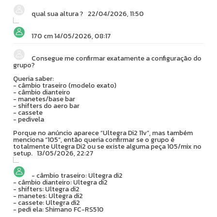
qual sua altura ?
22/04/2026, 11:50
170 cm
14/05/2026, 08:17
Consegue me confirmar exatamente a configuração do
grupo?
Queria saber:
- câmbio traseiro (modelo exato)
- câmbio dianteiro
- manetes/base bar
- shifters do aero bar
- cassete
- pedivela
Porque no anúncio aparece “Ultegra Di2 11v”, mas também
menciona “105”, então queria confirmar se o grupo é
totalmente Ultegra Di2 ou se existe alguma peça 105/mix no
setup.
13/05/2026, 22:27
- câmbio traseiro: Ultegra di2
- câmbio dianteiro: Ultegra di2
- shifters: Ultegra di2
- manetes: Ultegra di2
- cassete: Ultegra di2
- pedi ela: Shimano FC-RS510