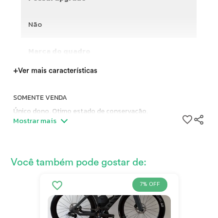
Não
Marca do quadro
+
Ver mais características
SOMENTE VENDA
Único dono. Otimo estado de conservação.
Mostrar mais
Não acompanha pedais e suportes de caramanholas.
P-Series Ultegra Di2 11v com Rodas de Carbono Vision SC 60
Você também pode gostar de:
7% OFF