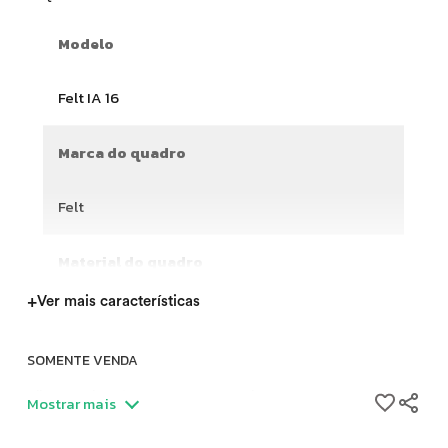
Modelo
Felt IA 16
Marca do quadro
Felt
Material do quadro
+
Ver mais características
SOMENTE VENDA
Bike TT Felt IA 16, ano 2020, tamanho 50, com NF.
Mostrar mais