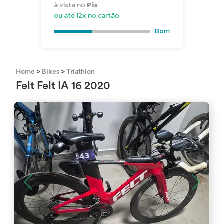
à vista no
Pix
ou até 12x no cartão
Bom
>
>
Home
Bikes
Triathlon
Felt Felt IA 16 2020