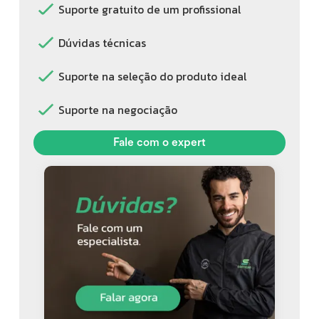
• Acompanha rodas de treino Bontrager (preserva as de
Suporte gratuito de um profissional
competição)
• Pneus em ótimo estado
Dúvidas técnicas
• 4 suportes de caramanhola (setup pronto pra longa
Suporte na seleção do produto ideal
distância)
Obs: Acompanha pedais Looks
Suporte na negociação
Fale com o expert
Bike pronta pra competir — ideal pra quem quer performance
sem dor de cabeça.
Motivo da venda: pouco uso.