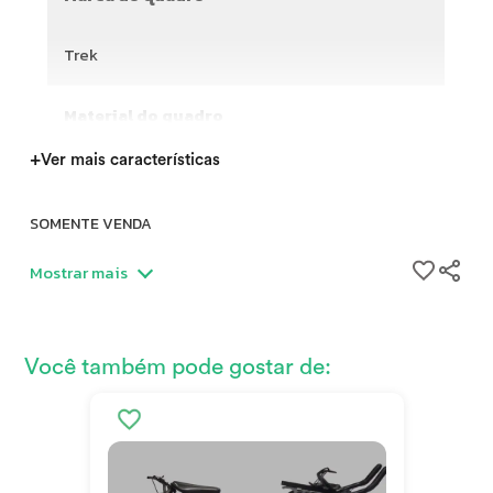
Trek
Material do quadro
+
Ver mais características
SOMENTE VENDA
Mostrar mais
rek Speed Concept 2025 S Rival AXS + Power Meter + Ellevo
80/60 Impecável
Você também pode gostar de:
Descrição:
Trek Speed Concept 2025 tamanho S, com menos de 1 ano