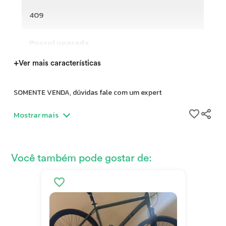
409
Possui upgrade
+
Ver mais características
SOMENTE VENDA, dúvidas fale com um expert
Caloi 409 2020 é uma bicicleta usada para lazer, com
Mostrar mais
quadro de aço e aro 26. Tamanho do quadro de 60 cm, em
bom estado de conservação.
Nome: Caloi 409 2020
Você também pode gostar de:
Modalidade: Lazer
Marca do Quadro: Caloi
Ano: 2020
Tamanho do quadro: 60 cm