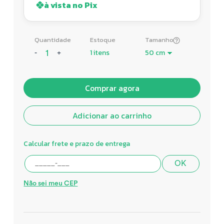
à vista no Pix
Quantidade
Estoque
Tamanho
1 itens
-
+
Comprar agora
Adicionar ao carrinho
Calcular frete e prazo de entrega
OK
Não sei meu CEP