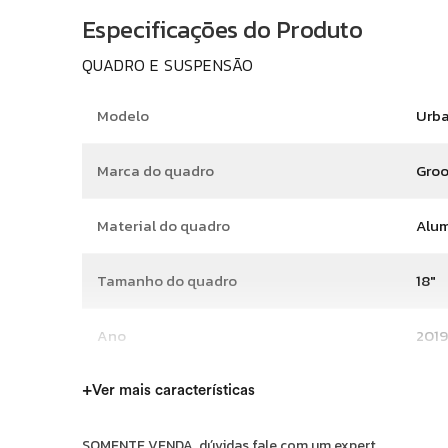
Especificações do Produto
QUADRO E SUSPENSÃO
Modelo
Urba
Marca do quadro
Gro
Material do quadro
Alum
Tamanho do quadro
18"
Ano
2019
+
Ver mais características
TRANSMISSÃO E FREIOS
SOMENTE VENDA, dúvidas fale com um expert