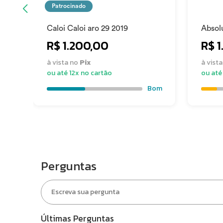
Tamanho da roda (aro)
700
Patrocinado
Caloi Caloi aro 29 2019
Absol
Pneu dianteiro
700c
R$ 1.200,00
R$ 
à vista no
Pix
à vist
OUTROS
ou até 12x no cartão
ou até
Bom
Condição
Usa
Estado de conservação
Razo
Estado
São 
Perguntas
O produto tem Nota fiscal ou DARF
Não
Últimas Perguntas