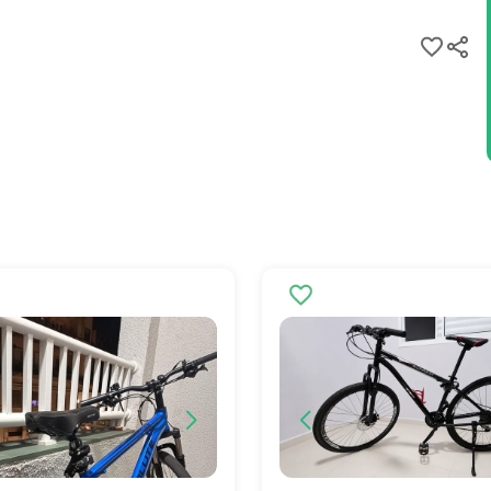
mano Tourney
rês coroas)
o mecânico
o a Disco
ínio parede dupla
ove