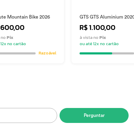
ute Mountain Bike 2026
GTS GTS Aluminium 202
 x 35c
1.600,00
R$ 1.100,00
a no
Pix
à vista no
Pix
 12x no cartão
ou até 12x no cartão
Razoável
do
ável
Paulo
Perguntar