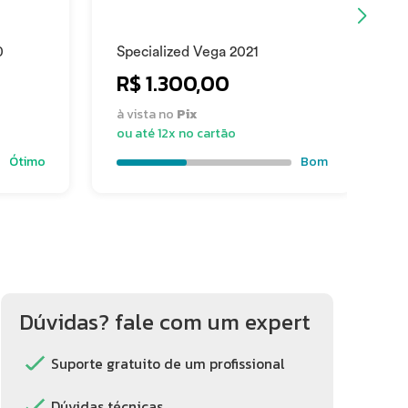
0
Specialized Vega 2021
F
R$ 1.300,00
à vista no
Pix
à
ou até 12x no cartão
o
Ótimo
Bom
Dúvidas? fale com um expert
Suporte gratuito de um profissional
Dúvidas técnicas