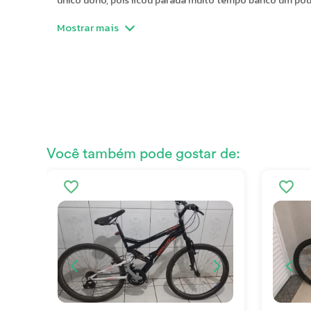
único dono, pois ficou parada muito tempo banco um po
Mostrar mais
Ano
2015
Peso
20.0
PNEUS E RODAS
Você também pode gostar de:
Tamanho da roda (aro)
29
OUTROS
Condição
Usa
Estado de conservação
Razo