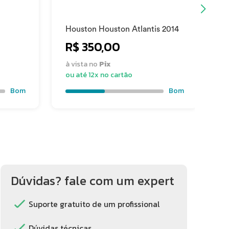
Houston Houston Atlantis 2014
G
R$ 350,00
à vista no
Pix
à
ou até 12x no cartão
o
Bom
Bom
Dúvidas? fale com um expert
Suporte gratuito de um profissional
Dúvidas técnicas