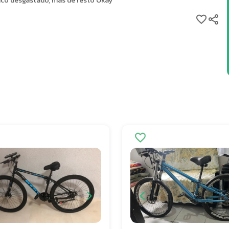
uco desgastado, mas de resto Okay
0 Kg
do
ável