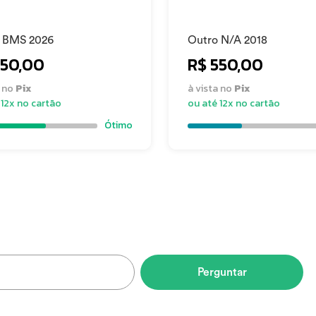
rito Santo
 BMS 2026
Outro N/A 2018
550,00
R$ 550,00
a no
Pix
à vista no
Pix
 12x no cartão
ou até 12x no cartão
Ótimo
Perguntar