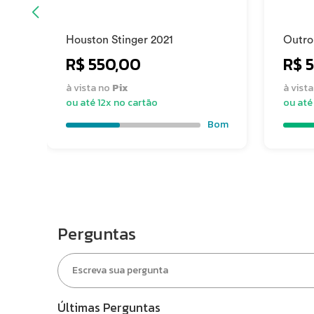
Estado
Espí
Houston Stinger 2021
Outro
O produto tem Nota fiscal ou DARF
Não
R$ 550,00
R$ 
à vista no
Pix
à vist
ou até 12x no cartão
ou até
Bom
Perguntas
Últimas Perguntas