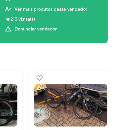
desse vendedor
Ver mais produtos
216 visita(s)
Denunciar vendedor