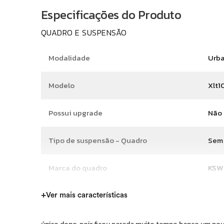
Especificações do Produto
QUADRO E SUSPENSÃO
Modalidade
Urb
Modelo
Xlt1
Possui upgrade
Não
Tipo de suspensão - Quadro
Sem
Marca do quadro
KSW
Material do quadro
Aço
+
Ver mais características
Tamanho do quadro
19"