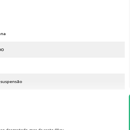
ana
00
 suspensão