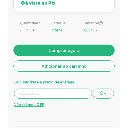
à vista no Pix
Quantidade
Estoque
Tamanho
1 itens
-
+
Comprar agora
Adicionar ao carrinho
Calcular frete e prazo de entrega
OK
Não sei meu CEP