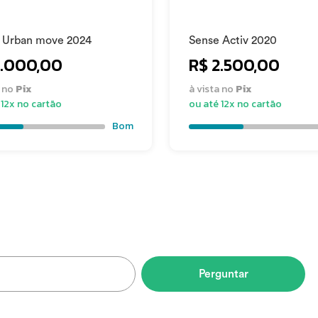
 Urban move 2024
Sense Activ 2020
2.000,00
R$ 2.500,00
elin Force | 29 X 2.25
a no
Pix
à vista no
Pix
 12x no cartão
ou até 12x no cartão
Bom
e 90 Mm | 31,8 Mm | -6°
e 710 Mm | 31,8 Mm
e Royal 2058 Drn
Perguntar
ec 31,6 Mm | 400 Mm