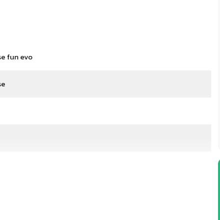
e fun evo
se