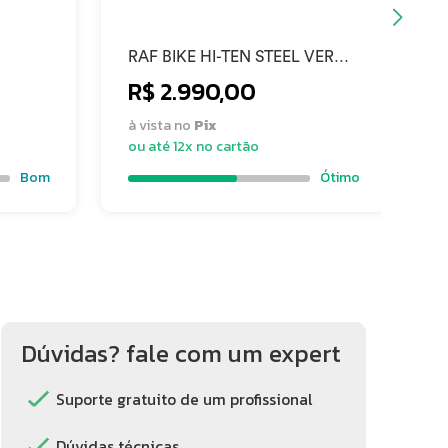
RAF BIKE HI-TEN STEEL VERDE
G
MUSGO - NEXUS 3
F
R$ 2.990,00
VELOCIDADES 50 2025
F
à vista no
Pix
à
ou até 12x no cartão
o
Bom
Ótimo
Dúvidas? fale com um expert
Suporte gratuito de um profissional
Dúvidas técnicas