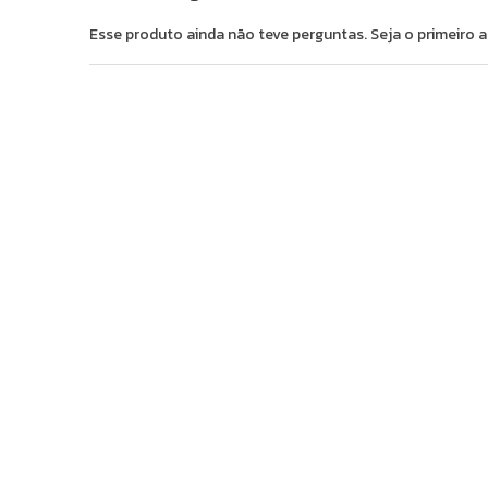
Esse produto ainda não teve perguntas. Seja o primeiro a
OUTROS
Condição
Usa
Estado de conservação
Razo
Estado
Bah
O produto tem Nota fiscal ou DARF
Não