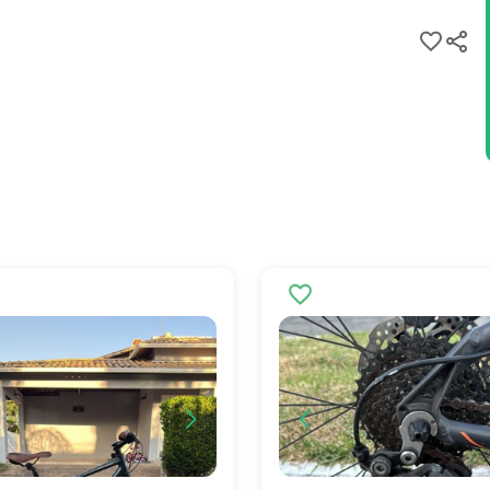
ano Alivio
uas coroas)
o hidráulico
o a Disco
elin Force | 29 X 2.25
e Disc 29" | Raios Sapim | Cubo Shimano Center Lock Tx-505
o Alumínio 32 Furos