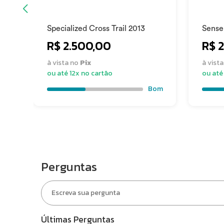
Tamanho da roda (aro)
29
Specialized Cross Trail 2013
Sense
R$ 2.500,00
R$ 
Pneu dianteiro
Mich
à vista no
Pix
à vist
ou até 12x no cartão
ou até
DEMAIS COMPONENTES
Bom
Pedal
Sim
Mesa
Sens
Guidão
Sens
Perguntas
Selim
Sell
Canote
Sent
Últimas Perguntas