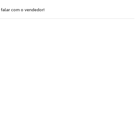
 falar com o vendedor!
do
ável
ia