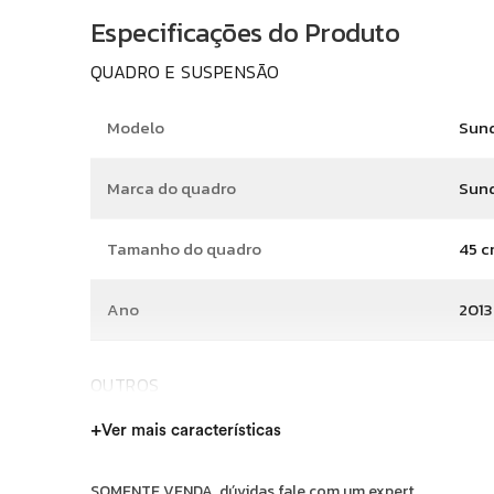
Especificações do Produto
QUADRO E SUSPENSÃO
Modelo
Sun
Marca do quadro
Sun
Tamanho do quadro
45 c
Ano
2013
OUTROS
+
Ver mais características
Condição
Usa
SOMENTE VENDA, dúvidas fale com um expert