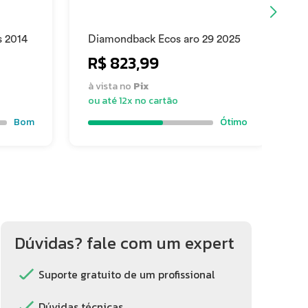
s 2014
Diamondback Ecos aro 29 2025
B
R$ 823,99
à vista no
Pix
à
ou até 12x no cartão
o
Bom
Ótimo
Dúvidas? fale com um expert
Suporte gratuito de um profissional
Dúvidas técnicas