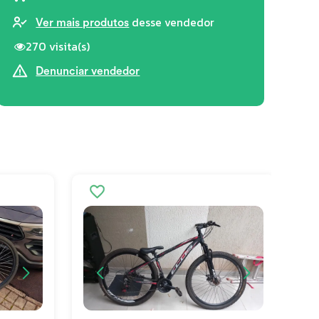
desse vendedor
Ver mais produtos
270 visita(s)
Denunciar vendedor