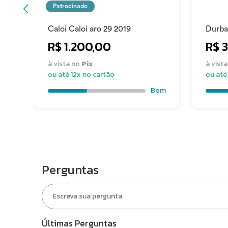
Patrocinado
Caloi Caloi aro 29 2019
Durba
R$ 1.200,00
R$ 
à vista no
Pix
à vist
ou até 12x no cartão
ou até
Bom
Perguntas
Últimas Perguntas