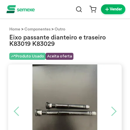
Vender
>
>
Home
Componentes
Outro
Eixo passante dianteiro e traseiro
K83019 K83029
Produto Usado
Aceita oferta