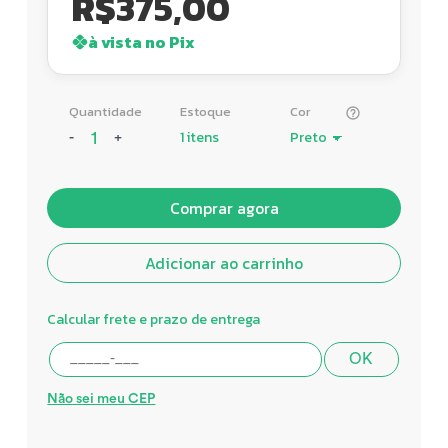
R$
375,00
à vista no Pix
Quantidade
Estoque
Cor
1 itens
-
+
Comprar agora
Adicionar ao carrinho
Calcular frete e prazo de entrega
OK
Não sei meu CEP