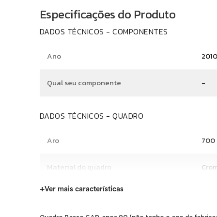
Especificações do Produto
DADOS TÉCNICOS - COMPONENTES
Ano
201
Qual seu componente
-
DADOS TÉCNICOS - QUADRO
Aro
700
Material do quadro
Cro
+
Ver mais características
Modalidade
Estr