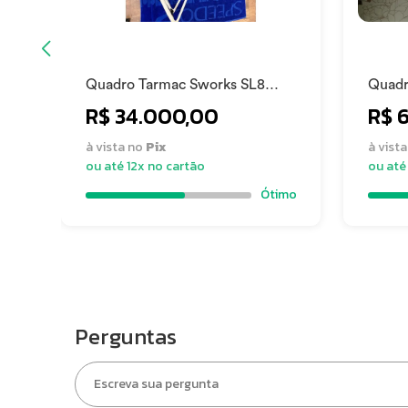
Quadro Tarmac Sworks SL8
Quadr
Extra Guidão Selim e Central
R$ 34.000,00
R$ 
à vista no
Pix
à vist
ou até 12x no cartão
ou até
Ótimo
Perguntas