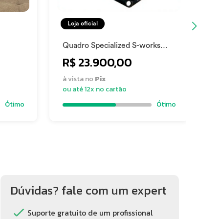
Loja oficial
Quadro Specialized S-works
Tarmac Disc Preto 56cm
R$ 23.900,00
à vista no
Pix
ou até 12x no cartão
Ótimo
Ótimo
Dúvidas? fale com um expert
Suporte gratuito de um profissional