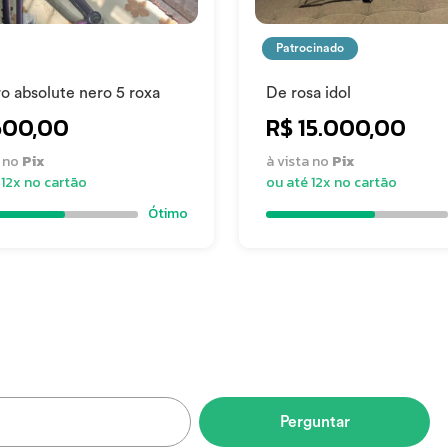
Patrocinado
o absolute nero 5 roxa
De rosa idol
600,00
R$ 15.000,00
a no
Pix
à vista no
Pix
 12x no cartão
ou até 12x no cartão
Ótimo
Perguntar