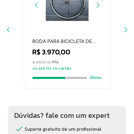
RODA PARA BICICLETA DE
ESTRADA C35 DISC RAIO
R$ 3.970,00
RETO CARBONO - SESSION
PARTS DIANTEIRA 24 RAIOS
à vista no
Pix
ou até 12x no cartão
Ótimo
Dúvidas? fale com um expert
Suporte gratuito de um profissional