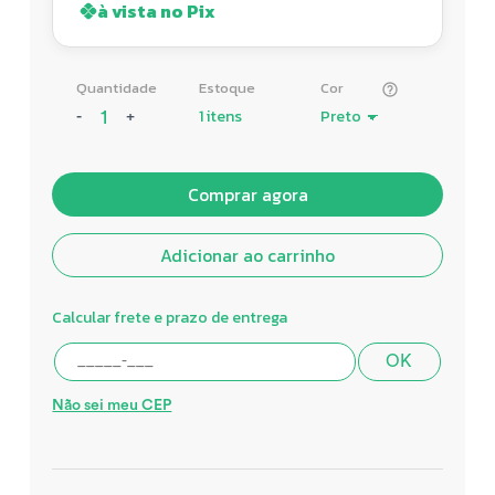
à vista no Pix
Quantidade
Estoque
Cor
1 itens
-
+
Comprar agora
Adicionar ao carrinho
Calcular frete e prazo de entrega
OK
Não sei meu CEP