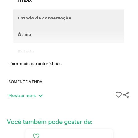
Usado
Estado de conservação
Ótimo
Estado
+
Ver mais características
SOMENTE VENDA
Mostrar mais
Pouquíssimo uso, apenas na ciclovia, está guardada há
alguns anos. Cannondale synapse carbono disc
Você também pode gostar de:
2019Tamanho 56Grupo Shimano ultegra di2Pé de vela
cannondale 172,5 50-34Roda roval carbono c38Cassete 11-
30Suporte de garrafa carbono Canote carbono Avanço