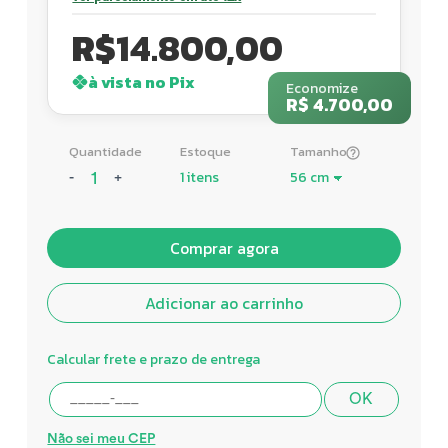
R$
14.800,00
à vista no Pix
Economize
R$ 4.700,00
Quantidade
Estoque
Tamanho
1 itens
-
+
Comprar agora
Adicionar ao carrinho
Calcular frete e prazo de entrega
OK
Não sei meu CEP