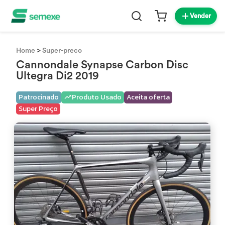
Vender
>
Home
Super-preco
Cannondale Synapse Carbon Disc
Ultegra Di2 2019
Patrocinado
Produto Usado
Aceita oferta
Super Preço