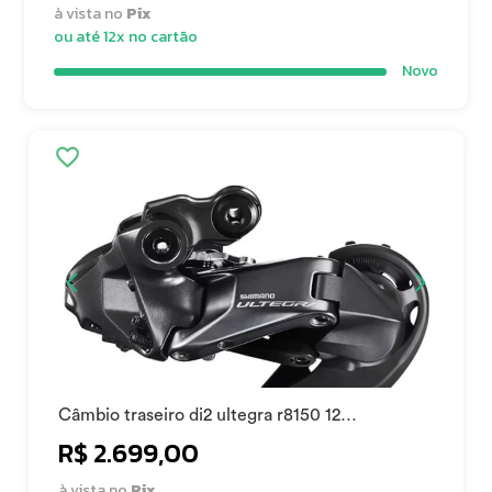
à vista no
Pix
ou até 12x no cartão
Novo
Câmbio traseiro di2 ultegra r8150 12
velocidades
R$ 2.699,00
à vista no
Pix