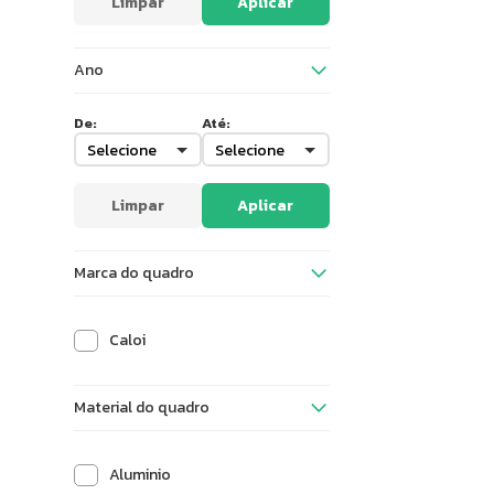
Limpar
Aplicar
Ano
De:
Até:
Limpar
Aplicar
Marca do quadro
Caloi
Material do quadro
Aluminio