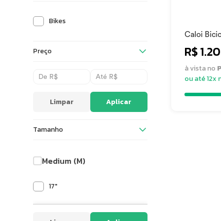
Bikes
Caloi Bici
Vulcan Qu
R$ 1.2
Preço
Freio à di
à vista no
P
ou até 12x 
Limpar
Aplicar
Tamanho
Medium (M)
17"