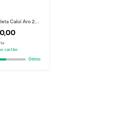
cleta Caloi Aro 29
adro Alumínio 17
00,00
sco Preto 2021
ix
no cartão
Ótimo