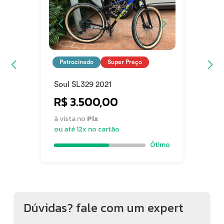
Rodas/Pneus: Aros de parede dupla, prontos para tubeless,
com pneus 29x2.20
Patrocinado
Super Preço
Soul SL329 2021
R$ 3.500,00
à vista no
Pix
ou até 12x no cartão
Ótimo
Dúvidas? fale com um expert