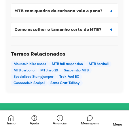
+
MTB com quadro de carbono vale a pena?
+
Como escolher o tamanho certo de MTB?
Termos Relacionados
Mountain bike usada
MTB full suspension
MTB hardtail
MTB carbono
MTB aro 29
Suspensão MTB
Specialized Stumpjumper
Trek Fuel EX
Cannondale Scalpel
Santa Cruz Tallboy
Início
Ajuda
Anunciar
Mensagens
Menu