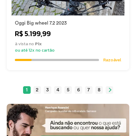
Oggi Big wheel 7.2 2023
R$ 5.199,99
à vista no
Pix
ou até 12x no cartão
Razoável
1
2
3
4
5
6
7
8