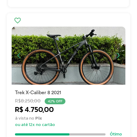
Trek X-Caliber 8 2021
R$
8.250,00
42% OFF
R$ 4.750,00
à vista no
Pix
ou até 12x no cartão
Ótimo