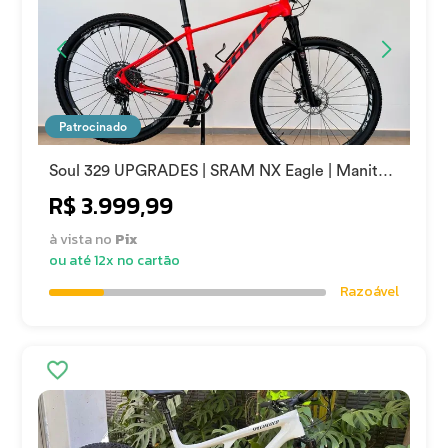
Patrocinado
Soul 329 UPGRADES | SRAM NX Eagle | Manitou
Markhor 2018
R$ 3.999,99
à vista no
Pix
ou até 12x no cartão
Razoável