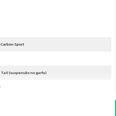
e Carbon Sport
 Tail (suspensão no garfo)
i
a de carbono