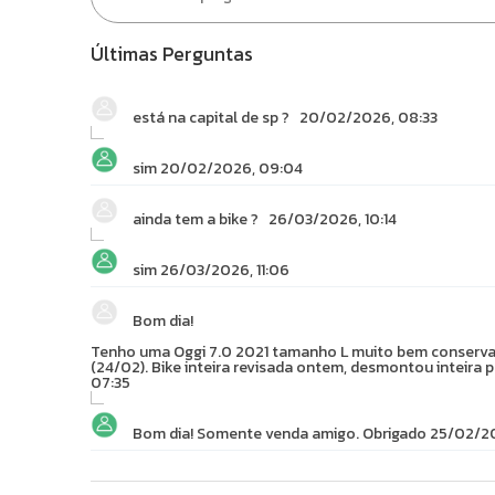
Últimas Perguntas
está na capital de sp ?
20/02/2026, 08:33
sim
20/02/2026, 09:04
ainda tem a bike ?
26/03/2026, 10:14
sim
26/03/2026, 11:06
Bom dia!
Tenho uma Oggi 7.0 2021 tamanho L muito bem conservada
(24/02). Bike inteira revisada ontem, desmontou inteira p
07:35
Bom dia! Somente venda amigo. Obrigado
25/02/20