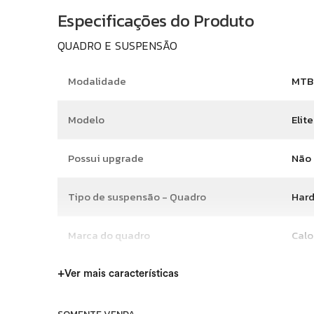
Especificações do Produto
QUADRO E SUSPENSÃO
Modalidade
MTB
Modelo
Elit
Possui upgrade
Não
Tipo de suspensão - Quadro
Hard
Marca do quadro
Calo
Material do quadro
Fibr
+
Ver mais características
Tamanho do quadro
M