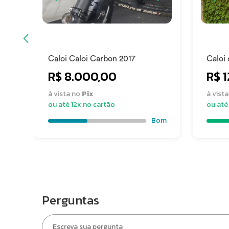
Estado
São 
O produto tem Nota fiscal ou DARF
Sim
Caloi Caloi Carbon 2017
Caloi 
R$ 8.000,00
R$ 
à vista no
Pix
à vist
ou até 12x no cartão
ou até
Bom
Perguntas