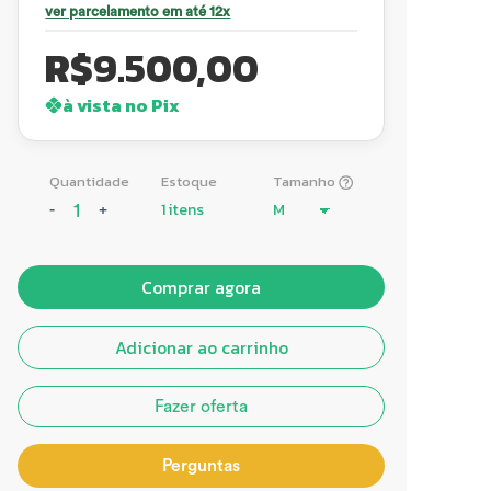
ver parcelamento em até 12x
R$
9.500,00
à vista no Pix
Quantidade
Estoque
Tamanho
1 itens
-
+
Comprar agora
Adicionar ao carrinho
Fazer oferta
Perguntas