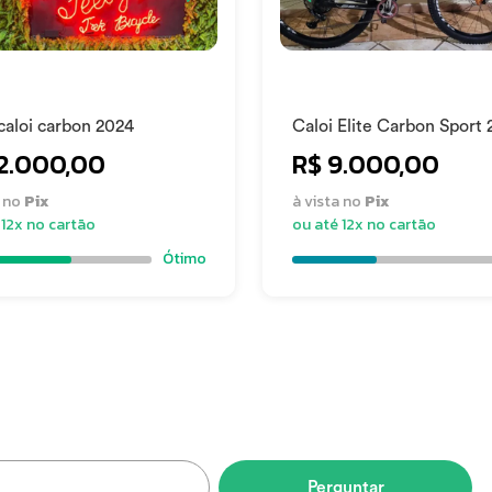
Paulo
caloi carbon 2024
Caloi Elite Carbon Sport 
12.000,00
R$ 9.000,00
a no
Pix
à vista no
Pix
 12x no cartão
ou até 12x no cartão
Ótimo
Perguntar