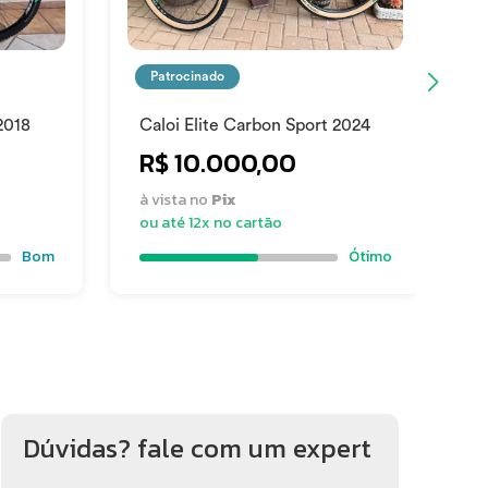
Patrocinado
2018
Caloi Elite Carbon Sport 2024
C
R$ 10.000,00
à vista no
Pix
à
ou até 12x no cartão
o
Bom
Ótimo
Dúvidas? fale com um expert