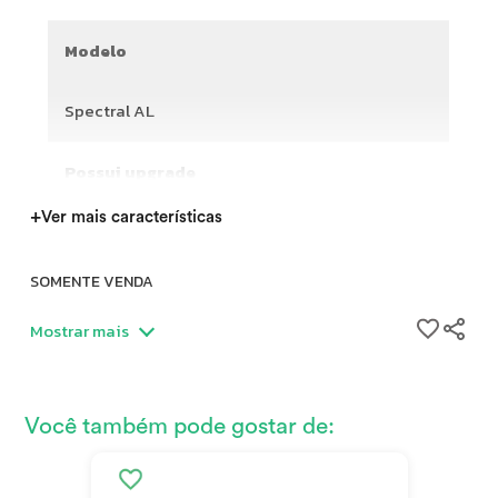
Modelo
Spectral AL
Possui upgrade
+
Ver mais características
SOMENTE VENDA
Único dono, usada para trilhas leves.
Mostrar mais
Você também pode gostar de: