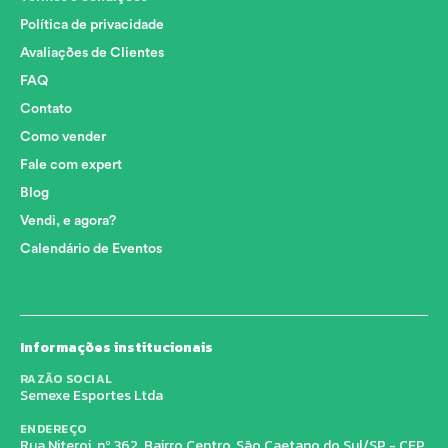
Política de privacidade
Avaliações de Clientes
FAQ
Contato
Como vender
Fale com expert
Blog
Vendi, e agora?
Calendário de Eventos
Informações institucionais
RAZÃO SOCIAL
Semexe Esportes Ltda
ENDEREÇO
Rua Niteroi, nº 362, Bairro Centro, São Caetano do Sul/SP - CEP