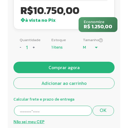
R$
10.750,00
à vista no Pix
Economize
R$ 1.250,00
Quantidade
Estoque
Tamanho
1 itens
-
+
Comprar agora
Adicionar ao carrinho
Calcular frete e prazo de entrega
OK
Não sei meu CEP