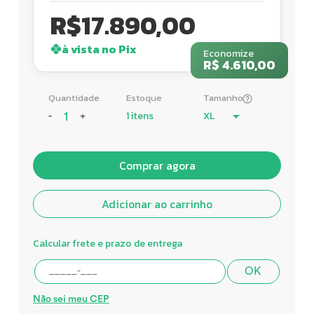
R$
17.890,00
à vista no Pix
Economize
R$ 4.610,00
Quantidade
Estoque
Tamanho
1 itens
-
+
Comprar agora
Adicionar ao carrinho
Calcular frete e prazo de entrega
OK
Não sei meu CEP