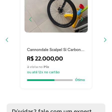
Cannondale Scalpel Si Carbon 4
2020
R$ 22.000,00
à vista no
Pix
ou até 12x no cartão
Ótimo
Dúvidas? fale com um expert