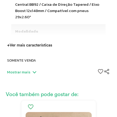
Central BB92 / Caixa de Direção Tapered / Eixo
Boost 12x148mm / Compatível com pneus
29x2.60"
Modalidade
+
Ver mais características
SOMENTE VENDA
Mostrar mais
Bike estado de nova, sem nenhum detalhe, ela praticamente
não rodou, esta com pelos nos pneus
Você também pode gostar de: