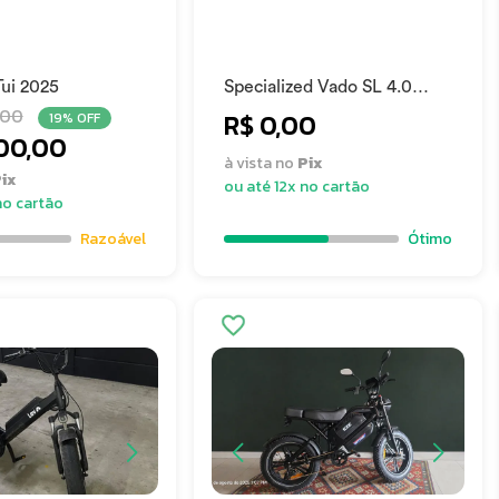
Tui 2025
Specialized Vado SL 4.0
2024
,00
R$ 0,00
19% OFF
00,00
à vista no
Pix
ix
ou até 12x no cartão
no cartão
Razoável
Ótimo