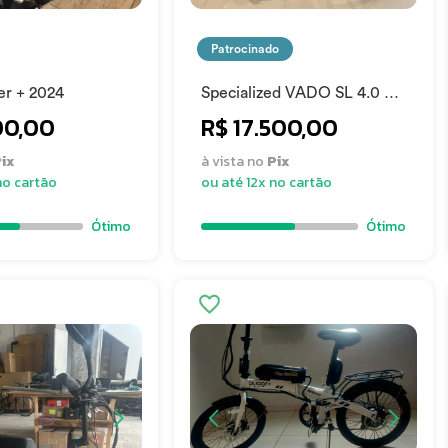
Patrocinado
er + 2024
Specialized VADO SL 4.0 EQ
CINZA/PRETO M 2024
00,00
R$ 17.500,00
ix
à vista no
Pix
no cartão
ou até 12x no cartão
Ótimo
Ótimo