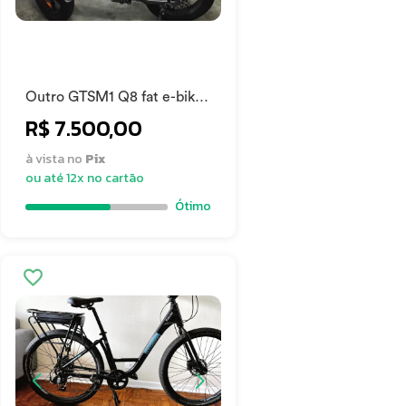
Outro GTSM1 Q8 fat e-bike
2024
R$ 7.500,00
à vista no
Pix
ou até 12x no cartão
Ótimo