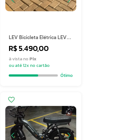
LEV Bicicleta Elétrica LEV
Easy (ou LEV Urbana –
R$ 5.490,00
Completa com Cesta e
Cadeirinha 2015
à vista no
Pix
ou até 12x no cartão
Ótimo