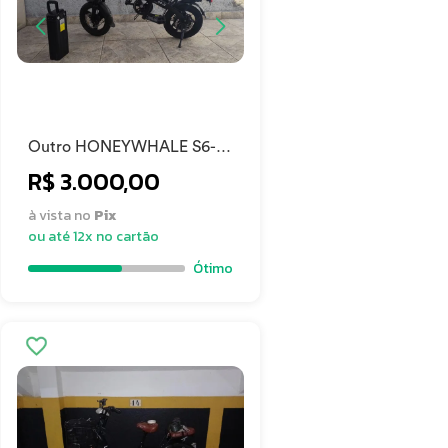
Outro HONEYWHALE S6-S
2026
R$ 3.000,00
à vista no
Pix
ou até 12x no cartão
Ótimo