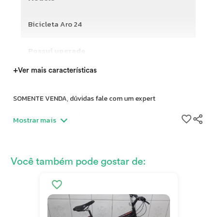
Bicicleta Aro 24
Possui upgrade
+
Ver mais características
SOMENTE VENDA, dúvidas fale com um expert
Bicicleta aro 24, quadro de aço, condição usada em ótimo
Mostrar mais
estado, pronta para uso em ambiente urbano.
South Bicicleta Aro 24 2024
Modalidade: Urbana
Você também pode gostar de:
Marca do Quadro: South
Ano: 2024
Tamanho do quadro: 16’