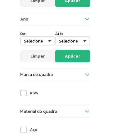
Limpar
Aplicar
Ano
De:
Até:
Limpar
Aplicar
Marca do quadro
KSW
Material do quadro
Aço