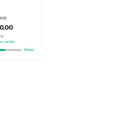
009
00,00
ix
no cartão
Ótimo