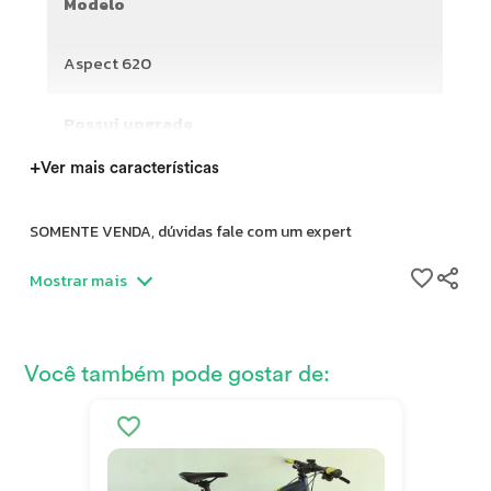
Modelo
Aspect 620
Possui upgrade
+
Ver mais características
SOMENTE VENDA, dúvidas fale com um expert
Scott Aspect 620 2019, modelo MTB para uso eficiente e
Mostrar mais
resistente.
Nome: Scott Aspect 620 2019
Modalidade: MTB
Você também pode gostar de:
Marca do Quadro: Scott
Ano: 2019
Tamanho do quadro: 17’