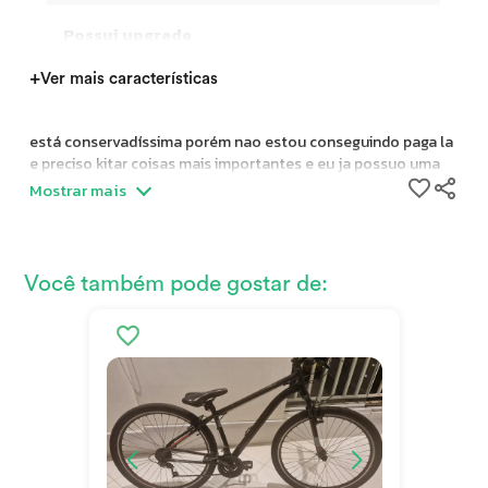
Possui upgrade
+
Ver mais características
está conservadíssima porém nao estou conseguindo paga la
e preciso kitar coisas mais importantes e eu ja possuo uma
bike mais simples nao é a mesma qualidade mas terei que
Mostrar mais
vende la
Você também pode gostar de: