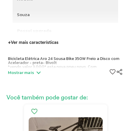
Souza
Possui upgrade
+
Ver mais características
Bicicleta Elétrica Aro 24 Sousa Bike 350W Freio a Disco com
Acelerador - preta- Bivolt
*vendo valor 3.000* esta nova pneu novo. Com
Nota fiscal . Capa de chuva
Mostrar mais
Ótima con
Marca do Quadro: Outro
Ano: 2024
Você também pode gostar de:
Tamanho do quadro: 45 cm
Condição: Usado
Estado de Conservação: Ótimo